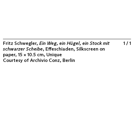
Fritz Schwegler,
Ein Weg, ein Hügel, ein Stock mit
1 / 1
schwarzer Scheibe
, Effeschiaden, Silkscreen on
paper, 15 × 10.5 cm, Unique
Courtesy of
Archivio Conz, Berlin
ABOUT
COLLECTION
PROGRAM
VIDEOS
FLUXUS IN THE WORLD
CONTACT
CONTACT
Archivio Conz
Lise-Meitner-Straße 7-9 ↗
10589 Berlin
+49 30 34 50 50 55